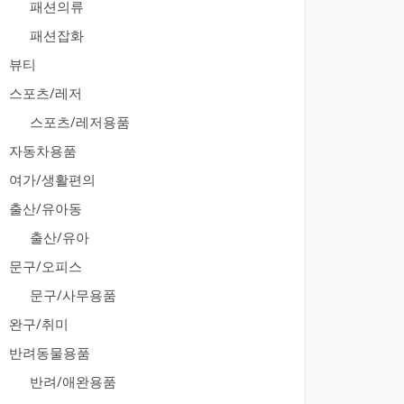
패션의류
패션잡화
뷰티
스포츠/레저
스포츠/레저용품
자동차용품
여가/생활편의
출산/유아동
출산/유아
문구/오피스
문구/사무용품
완구/취미
반려동물용품
반려/애완용품