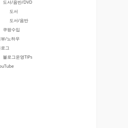
도서/음반/DVD
도서
도서/음반
쿠팡수입
리뷰/노하우
블로그
블로그운영TIPs
ouTube