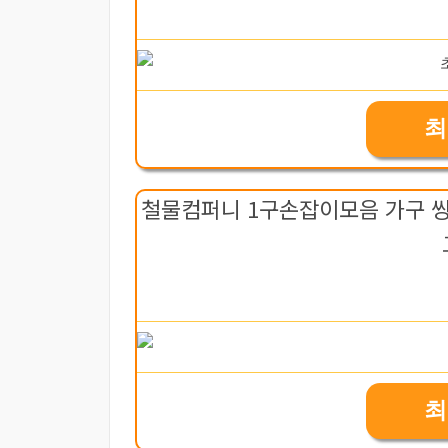
최
철물컴퍼니 1구손잡이모음 가구 씽
최