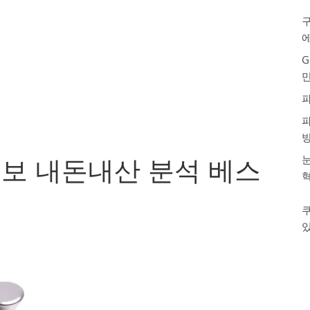
구
G
눈
보 내돈내산 분석 베스