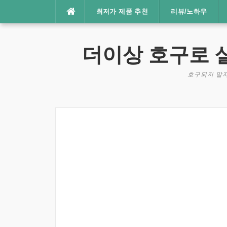
콘
최저가 제품 추천
리뷰/노하우
텐
츠
로
더이상 호구로 
바
로
호구되지 말자
가
기