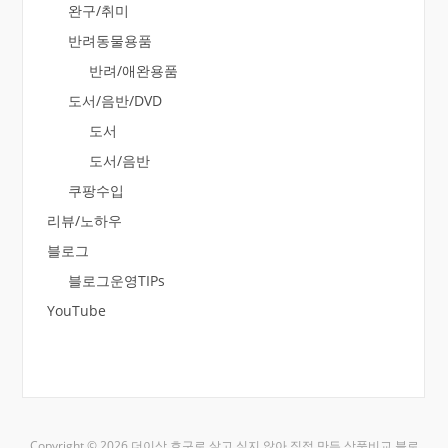
완구/취미
반려동물용품
반려/애완용품
도서/음반/DVD
도서
도서/음반
쿠팡수입
리뷰/노하우
블로그
블로그운영TIPs
YouTube
Copyright © 2026 더이상 호구로 살고 싶지 않아 직접 만든 상품비교 블로