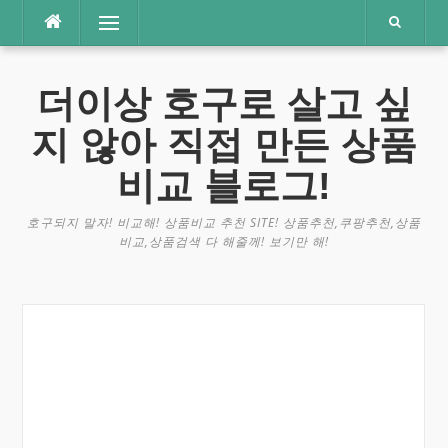
콘
메뉴
텐
츠
로
더이상 호구로 살고 싶
바
로
지 않아 직접 만든 상품
가
기
비교 블로그!
호구되지 말자! 비교해! 상품비교 추천 SITE! 상품추천,쿠팡추천,상품
비교,상품검색 다 해줄께! 보기만 해!