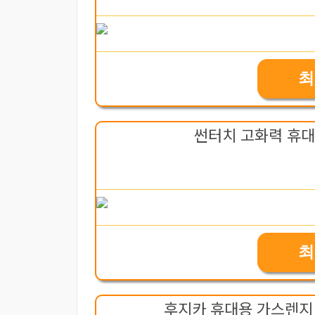
최
썬터치 고화력 휴대용
최
후지카 휴대용 가스렌지 F