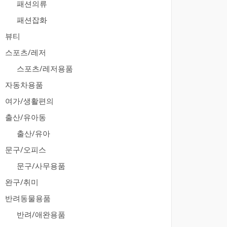
패션의류
패션잡화
뷰티
스포츠/레저
스포츠/레저용품
자동차용품
여가/생활편의
출산/유아동
출산/유아
문구/오피스
문구/사무용품
완구/취미
반려동물용품
반려/애완용품