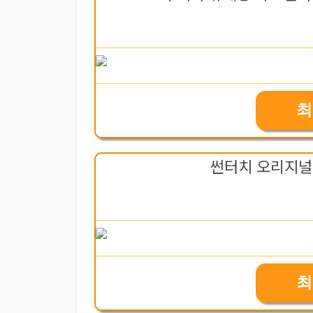
최
썬터치 오리지널 
최