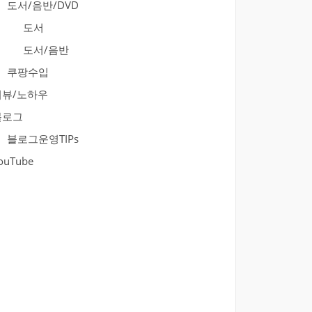
도서/음반/DVD
도서
도서/음반
쿠팡수입
리뷰/노하우
블로그
블로그운영TIPs
ouTube