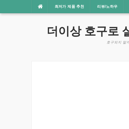
콘
최저가 제품 추천
리뷰/노하우
텐
츠
로
더이상 호구로 
바
로
호구되지 말자
가
기