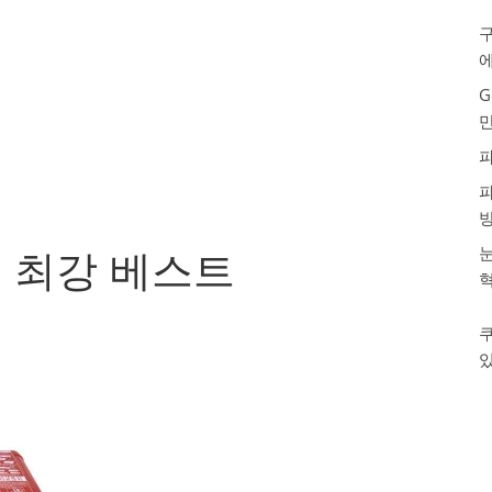
구
G
눈
 최강 베스트