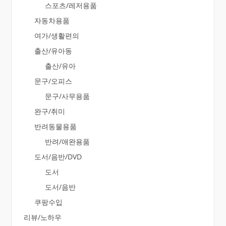
스포츠/레저용품
자동차용품
여가/생활편의
출산/유아동
출산/유아
문구/오피스
문구/사무용품
완구/취미
반려동물용품
반려/애완용품
도서/음반/DVD
도서
도서/음반
쿠팡수입
리뷰/노하우