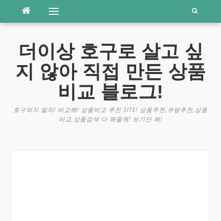
콘
메뉴
텐
츠
로
더이상 호구로 살고 싶
바
로
지 않아 직접 만든 상품
가
기
비교 블로그!
호구되지 말자! 비교해! 상품비교 추천 SITE! 상품추천,쿠팡추천,상품
비교,상품검색 다 해줄께! 보기만 해!