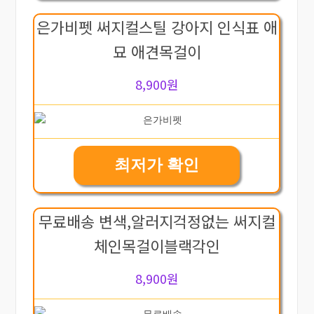
은가비펫 써지컬스틸 강아지 인식표 애
묘 애견목걸이
8,900원
최저가 확인
무료배송 변색,알러지걱정없는 써지컬
체인목걸이블랙각인
8,900원