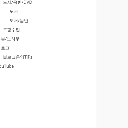
도서/음반/DVD
도서
도서/음반
쿠팡수입
리뷰/노하우
블로그
블로그운영TIPs
ouTube