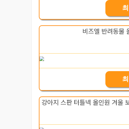
최
비즈엘 반려동물 
최
강아지 스판 터틀넥 올인원 겨울 보