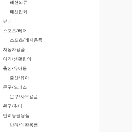
패션의류
패션잡화
뷰티
스포츠/레저
스포츠/레저용품
자동차용품
여가/생활편의
출산/유아동
출산/유아
문구/오피스
문구/사무용품
완구/취미
반려동물용품
반려/애완용품