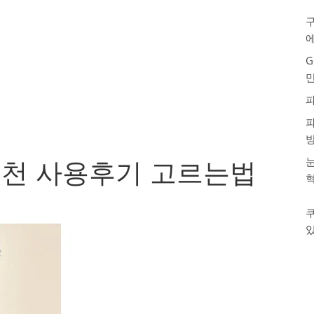
구
G
눈
천 사용후기 고르는법