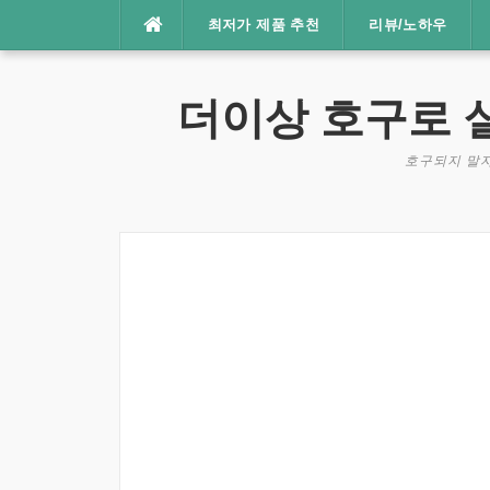
콘
최저가 제품 추천
리뷰/노하우
텐
츠
로
더이상 호구로 
바
로
호구되지 말자
가
기