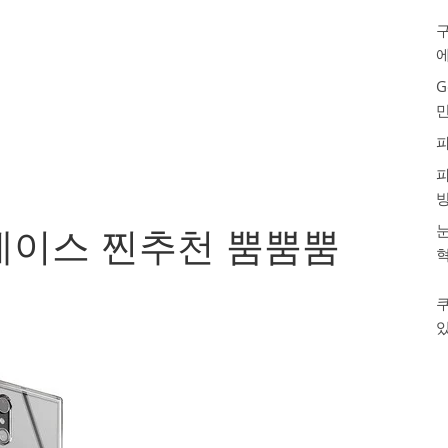
구
G
눈
케이스 찐추천 뿜뿜뿜