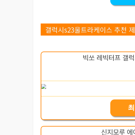
갤럭시s23울트라케이스 추천 제품
빅쏘 레빅터프 갤럭시
최
신지모루 에