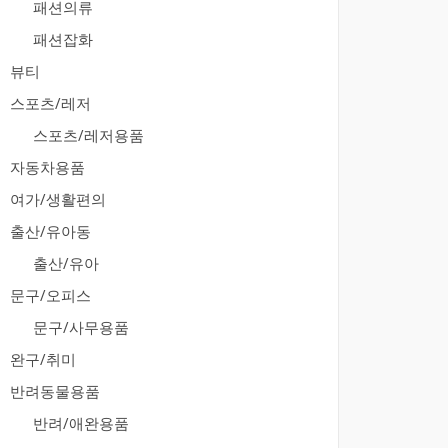
패션의류
패션잡화
뷰티
스포츠/레저
스포츠/레저용품
자동차용품
여가/생활편의
출산/유아동
출산/유아
문구/오피스
문구/사무용품
완구/취미
반려동물용품
반려/애완용품