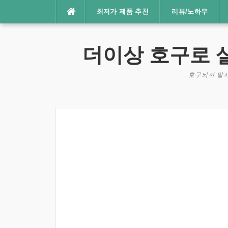
콘
최저가 제품 추천
리뷰/노하우
텐
츠
로
더이상 호구로 
바
로
호구되지 말자
가
기