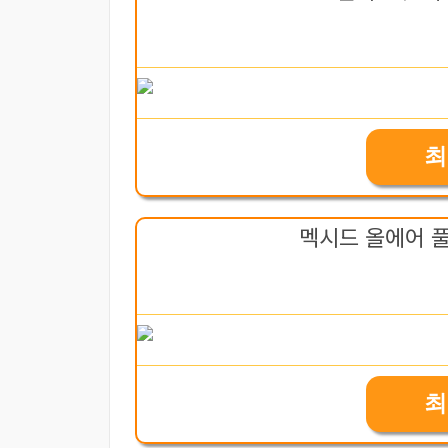
최
멕시드 올에어 
최