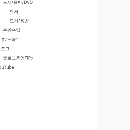
도서/음반/DVD
도서
도서/음반
쿠팡수입
리뷰/노하우
블로그
블로그운영TIPs
ouTube