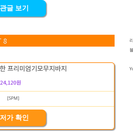
관글 보기
 8
따뜻한 프리미엄기모무지바지
Y
24,120원
저가 확인