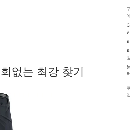
구
G
눈
회없는 최강 찾기