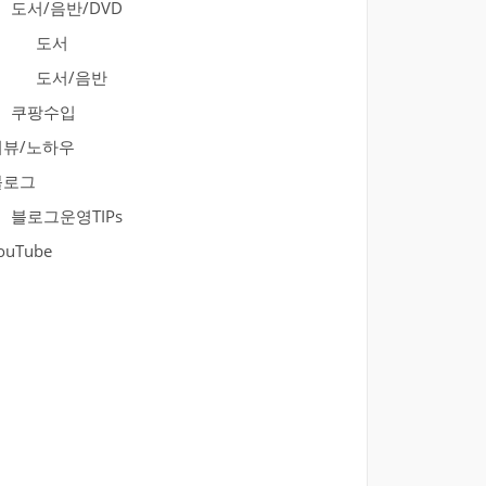
도서/음반/DVD
도서
도서/음반
쿠팡수입
리뷰/노하우
블로그
블로그운영TIPs
ouTube