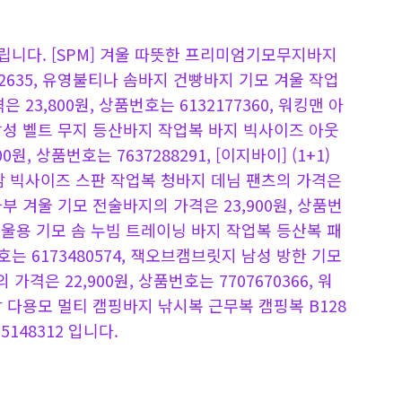
니다. [SPM] 겨울 따뜻한 프리미엄기모무지바지
182635, 유영불티나 솜바지 건빵바지 기모 겨울 작업
23,800원, 상품번호는 6132177360, 워킹맨 아
남성 벨트 무지 등산바지 작업복 바지 빅사이즈 아웃
원, 상품번호는 7637288291, [이지바이] (1+1)
감 빅사이즈 스판 작업복 청바지 데님 팬츠의 가격은
 장사부 겨울 기모 전술바지의 가격은 23,900원, 상품번
1 겨울용 기모 솜 누빔 트레이닝 바지 작업복 등산복 패
번호는 6173480574, 잭오브캠브릿지 남성 방한 기모
가격은 22,900원, 상품번호는 7707670366, 워
감 다용모 멀티 캠핑바지 낚시복 근무복 캠핑복 B128
5148312 입니다.