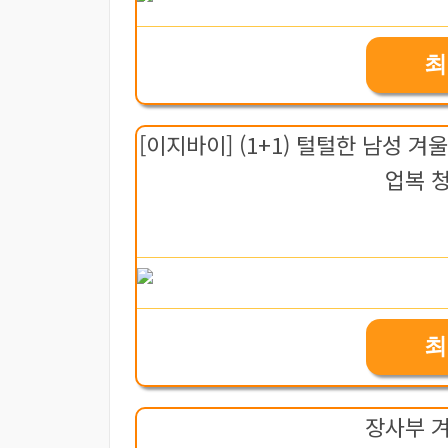
최
[이지바이] (1+1) 털털한 남성 
업복 
최
장사부 