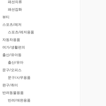
패션의류
패션잡화
뷰티
스포츠/레저
스포츠/레저용품
자동차용품
여가/생활편의
출산/유아동
출산/유아
문구/오피스
문구/사무용품
완구/취미
반려동물용품
반려/애완용품