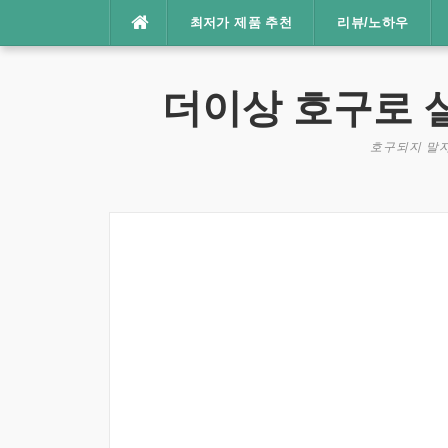
콘
최저가 제품 추천
리뷰/노하우
텐
츠
로
더이상 호구로 
바
로
호구되지 말자
가
기