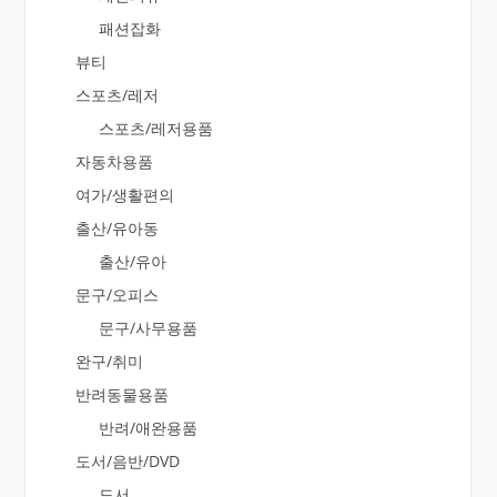
패션잡화
뷰티
스포츠/레저
스포츠/레저용품
자동차용품
여가/생활편의
출산/유아동
출산/유아
문구/오피스
문구/사무용품
완구/취미
반려동물용품
반려/애완용품
도서/음반/DVD
도서