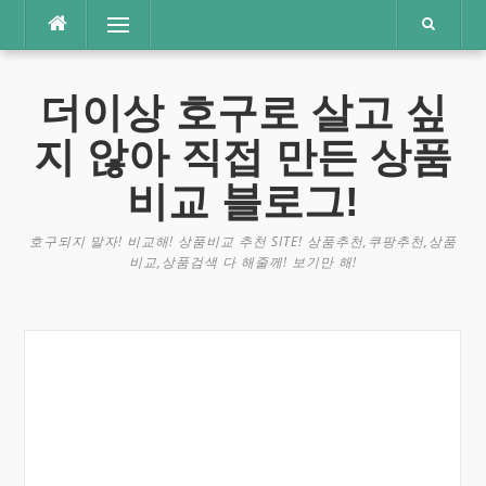
콘
메뉴
텐
츠
로
더이상 호구로 살고 싶
바
로
지 않아 직접 만든 상품
가
기
비교 블로그!
호구되지 말자! 비교해! 상품비교 추천 SITE! 상품추천,쿠팡추천,상품
비교,상품검색 다 해줄께! 보기만 해!