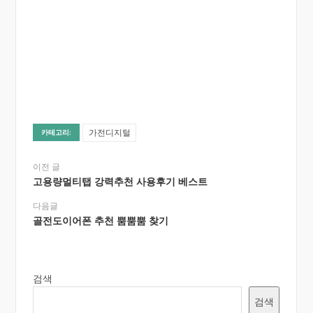
가전디지털
카테고리:
이전 글
고용량멀티탭 강력추천 사용후기 베스트
다음글
골전도이어폰 추천 뿜뿜뿜 찾기
검색
검색