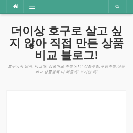
콘
메뉴
텐
츠
로
더이상 호구로 살고 싶
바
로
지 않아 직접 만든 상품
가
기
비교 블로그!
호구되지 말자! 비교해! 상품비교 추천 SITE! 상품추천,쿠팡추천,상품
비교,상품검색 다 해줄께! 보기만 해!