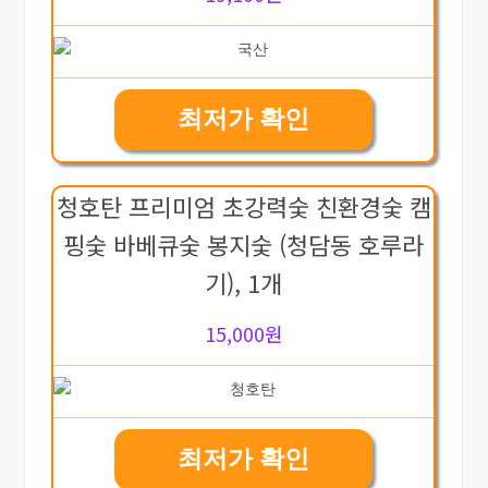
최저가 확인
청호탄 프리미엄 초강력숯 친환경숯 캠
핑숯 바베큐숯 봉지숯 (청담동 호루라
기), 1개
15,000원
최저가 확인