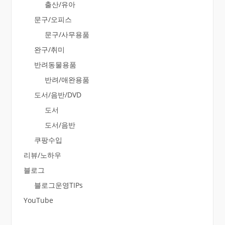
출산/유아
문구/오피스
문구/사무용품
완구/취미
반려동물용품
반려/애완용품
도서/음반/DVD
도서
도서/음반
쿠팡수입
리뷰/노하우
블로그
블로그운영TIPs
YouTube