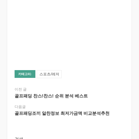
스포츠/레저
카테고리:
이전 글
골프패딩 찬스!찬스! 순위 분석 베스트
다음글
골프패딩조끼 알찬정보 최저가금액 비교분석추천
검색