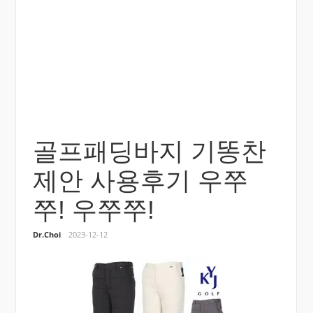
골프패딩바지 기똥찬
제안 사용후기 우쭈
쭈! 우쭈쭈!
Dr.Choi
2023-12-12