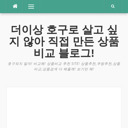
콘
메뉴
텐
츠
로
더이상 호구로 살고 싶
바
로
지 않아 직접 만든 상품
가
기
비교 블로그!
호구되지 말자! 비교해! 상품비교 추천 SITE! 상품추천,쿠팡추천,상품
비교,상품검색 다 해줄께! 보기만 해!