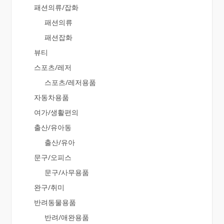
패션의류/잡화
패션의류
패션잡화
뷰티
스포츠/레저
스포츠/레저용품
자동차용품
여가/생활편의
출산/유아동
출산/유아
문구/오피스
문구/사무용품
완구/취미
반려동물용품
반려/애완용품