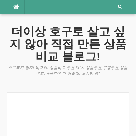
콘
메뉴
텐
츠
로
더이상 호구로 살고 싶
바
로
지 않아 직접 만든 상품
가
기
비교 블로그!
호구되지 말자! 비교해! 상품비교 추천 SITE! 상품추천,쿠팡추천,상품
비교,상품검색 다 해줄께! 보기만 해!