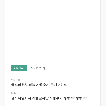
스포츠/레저
카테고리:
이전 글
골프파우치 성능 사용후기 구매포인트
다음글
골프패딩바지 기똥찬제안 사용후기 우쭈쭈! 우쭈쭈!