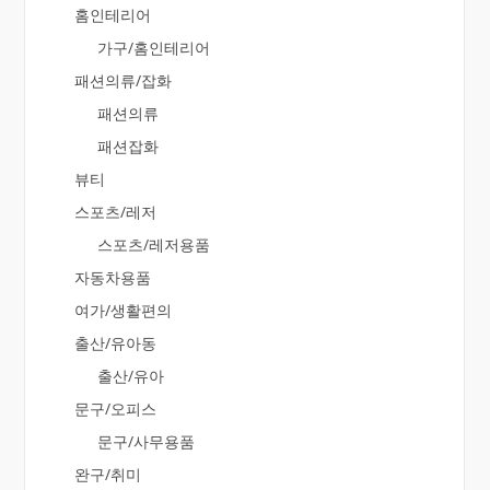
홈인테리어
가구/홈인테리어
패션의류/잡화
패션의류
패션잡화
뷰티
스포츠/레저
스포츠/레저용품
자동차용품
여가/생활편의
출산/유아동
출산/유아
문구/오피스
문구/사무용품
완구/취미