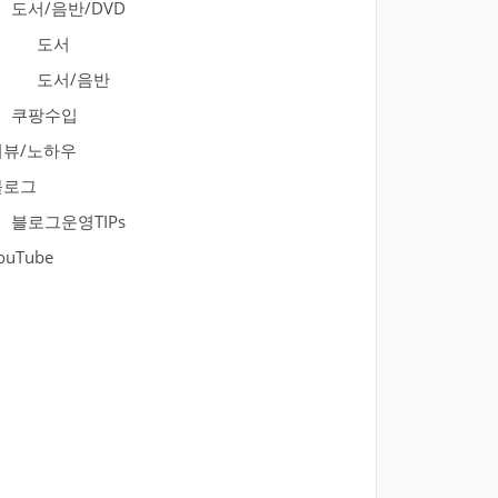
도서/음반/DVD
도서
도서/음반
쿠팡수입
리뷰/노하우
블로그
블로그운영TIPs
ouTube