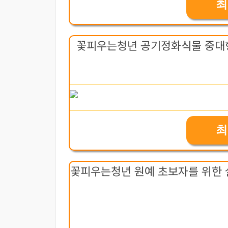
최
꽃피우는청년 공기정화식물 중대형
최
꽃피우는청년 원예 초보자를 위한 