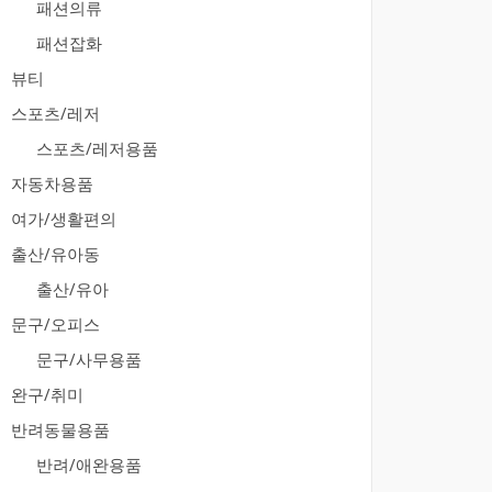
패션의류
패션잡화
뷰티
스포츠/레저
스포츠/레저용품
자동차용품
여가/생활편의
출산/유아동
출산/유아
문구/오피스
문구/사무용품
완구/취미
반려동물용품
반려/애완용품