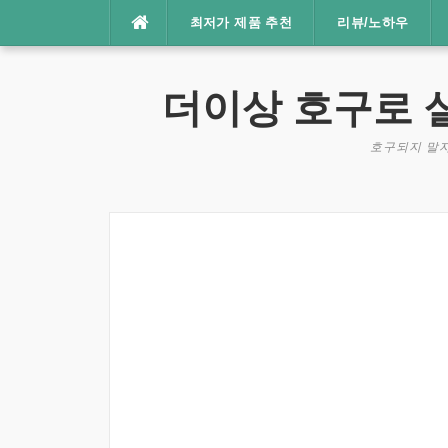
콘
최저가 제품 추천
리뷰/노하우
텐
츠
로
더이상 호구로 
바
로
호구되지 말자
가
기