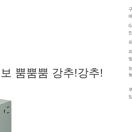
구
G
눈
보 뿜뿜뿜 강추!강추!