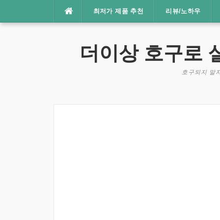
콘
최저가 제품 추천
리뷰/노하우
텐
츠
로
더이상 호구로 
바
로
호구되지 말자
가
기