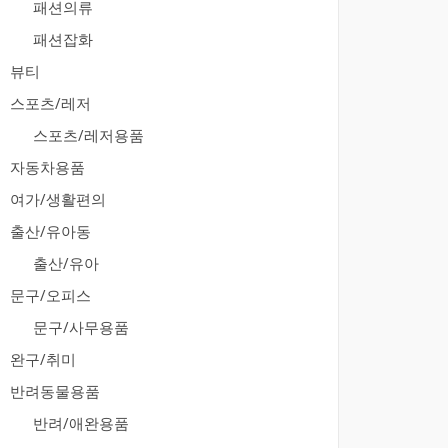
패션의류
패션잡화
뷰티
스포츠/레저
스포츠/레저용품
자동차용품
여가/생활편의
출산/유아동
출산/유아
문구/오피스
문구/사무용품
완구/취미
반려동물용품
반려/애완용품