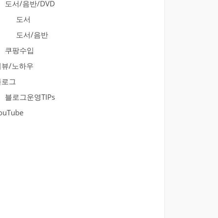
도서/음반/DVD
도서
도서/음반
쿠팡수입
리뷰/노하우
블로그
블로그운영TIPs
ouTube