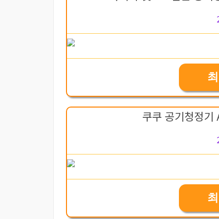
최
쿠쿠 공기청정기 A
최