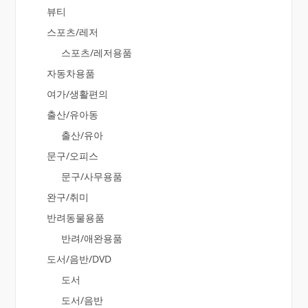
뷰티
스포츠/레저
스포츠/레저용품
자동차용품
여가/생활편의
출산/유아동
출산/유아
문구/오피스
문구/사무용품
완구/취미
반려동물용품
반려/애완용품
도서/음반/DVD
도서
도서/음반