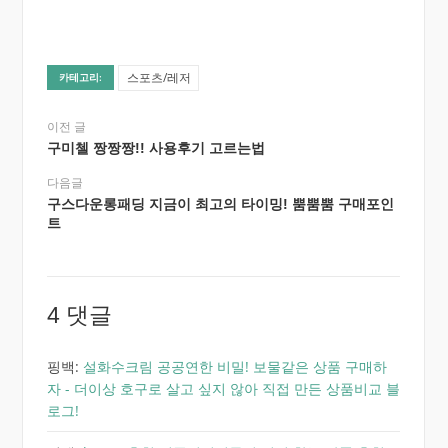
스포츠/레저
카테고리:
이전 글
구미첼 짱짱짱!! 사용후기 고르는법
다음글
구스다운롱패딩 지금이 최고의 타이밍! 뿜뿜뿜 구매포인
트
4 댓글
핑백:
설화수크림 공공연한 비밀! 보물같은 상품 구매하
자 - 더이상 호구로 살고 싶지 않아 직접 만든 상품비교 블
로그!