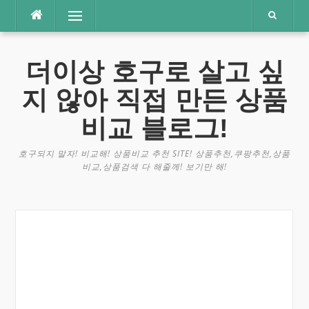
콘
메뉴
텐
츠
로
더이상 호구로 살고 싶
바
로
지 않아 직접 만든 상품
가
기
비교 블로그!
호구되지 말자! 비교해! 상품비교 추천 SITE! 상품추천,쿠팡추천,상품
비교,상품검색 다 해줄께! 보기만 해!