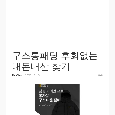
구스롱패딩 후회없는
내돈내산 찾기
Dr.Choi
2023-12-13
8