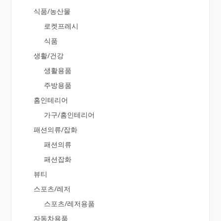
식품/농산물
로켓프레시
식품
생활/건강
생활용품
주방용품
홈인테리어
가구/홈인테리어
패션의류/잡화
패션의류
패션잡화
뷰티
스포츠/레저
스포츠/레저용품
자동차용품