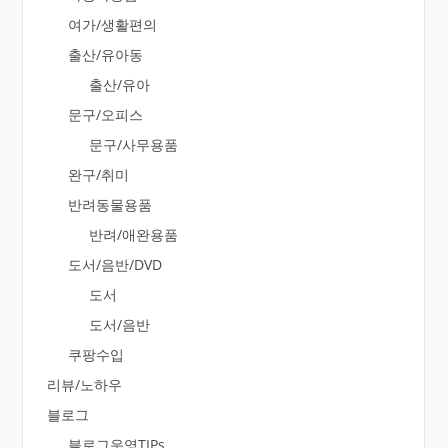
여가/생활편의
출산/유아동
출산/유아
문구/오피스
문구/사무용품
완구/취미
반려동물용품
반려/애완용품
도서/음반/DVD
도서
도서/음반
쿠팡수입
리뷰/노하우
블로그
블로그운영TIPs