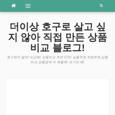
콘
메뉴
텐
츠
로
더이상 호구로 살고 싶
바
로
지 않아 직접 만든 상품
가
기
비교 블로그!
호구되지 말자! 비교해! 상품비교 추천 SITE! 상품추천,쿠팡추천,상품
비교,상품검색 다 해줄께! 보기만 해!