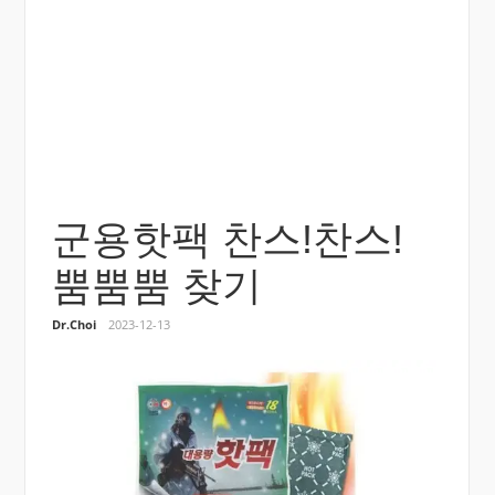
군용핫팩 찬스!찬스!
뿜뿜뿜 찾기
Dr.Choi
2023-12-13