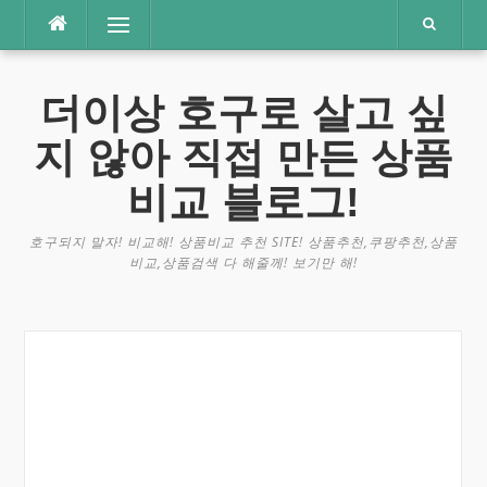
콘
메뉴
텐
츠
로
더이상 호구로 살고 싶
바
로
지 않아 직접 만든 상품
가
기
비교 블로그!
호구되지 말자! 비교해! 상품비교 추천 SITE! 상품추천,쿠팡추천,상품
비교,상품검색 다 해줄께! 보기만 해!