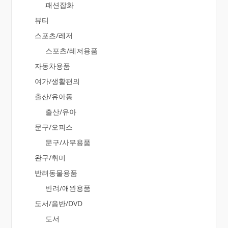
패션잡화
뷰티
스포츠/레저
스포츠/레저용품
자동차용품
여가/생활편의
출산/유아동
출산/유아
문구/오피스
문구/사무용품
완구/취미
반려동물용품
반려/애완용품
도서/음반/DVD
도서