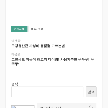
생활/건강
카테고리:
이전 글
구강유산균 가성비 뿜뿜뿜 고르는법
다음글
그릇세트 지금이 최고의 타이밍! 사용자추천 우쭈쭈! 우
쭈쭈!
검색
검색