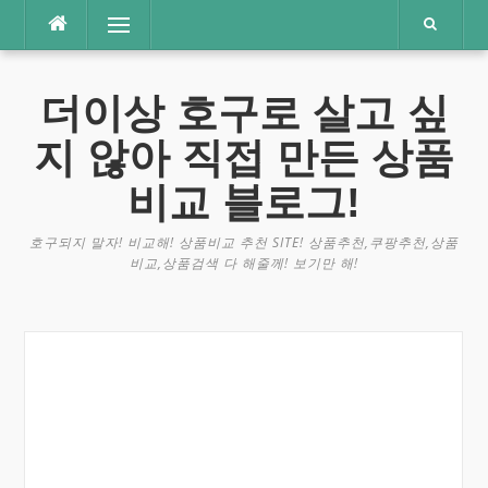
콘
메뉴
텐
츠
로
더이상 호구로 살고 싶
바
로
지 않아 직접 만든 상품
가
기
비교 블로그!
호구되지 말자! 비교해! 상품비교 추천 SITE! 상품추천,쿠팡추천,상품
비교,상품검색 다 해줄께! 보기만 해!