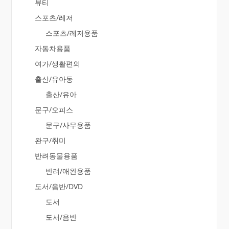
뷰티
스포츠/레저
스포츠/레저용품
자동차용품
여가/생활편의
출산/유아동
출산/유아
문구/오피스
문구/사무용품
완구/취미
반려동물용품
반려/애완용품
도서/음반/DVD
도서
도서/음반