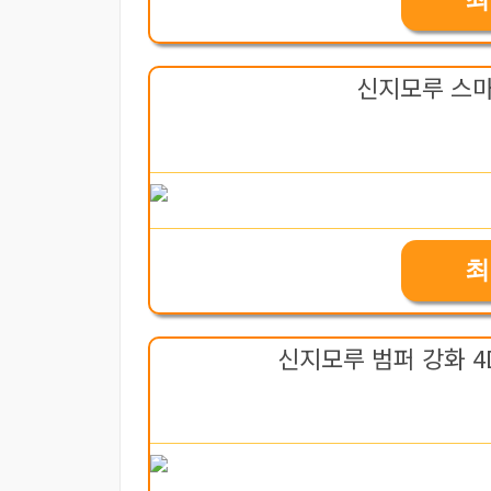
신지모루 스
최
신지모루 범퍼 강화 4