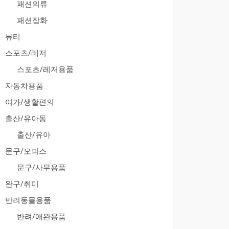
패션의류
패션잡화
뷰티
스포츠/레저
스포츠/레저용품
자동차용품
여가/생활편의
출산/유아동
출산/유아
문구/오피스
문구/사무용품
완구/취미
반려동물용품
반려/애완용품