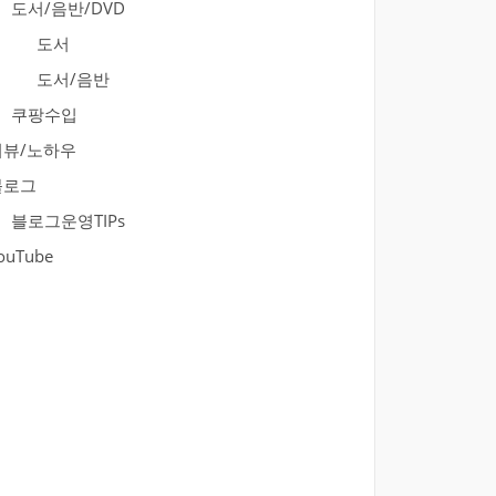
도서/음반/DVD
도서
도서/음반
쿠팡수입
리뷰/노하우
블로그
블로그운영TIPs
ouTube