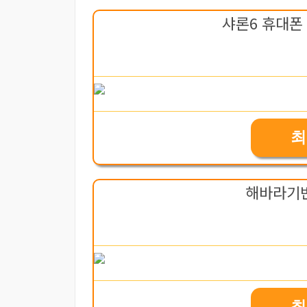
샤론6 휴대폰 
최
해바라기
최