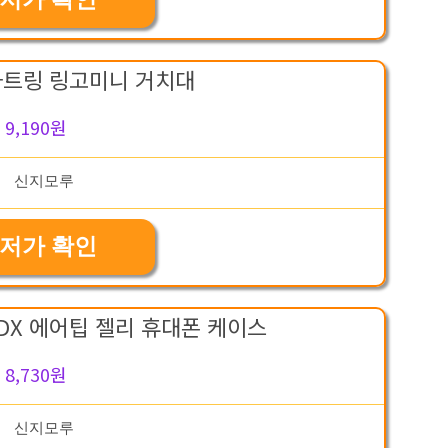
마트링 링고미니 거치대
9,190원
저가 확인
DX 에어팁 젤리 휴대폰 케이스
8,730원