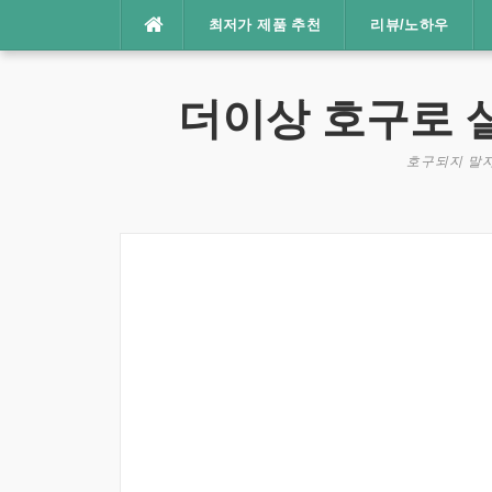
콘
최저가 제품 추천
리뷰/노하우
텐
츠
로
더이상 호구로 
바
로
호구되지 말자
가
기