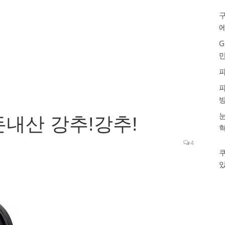
구
G
눈
내산 강추!강추!
4