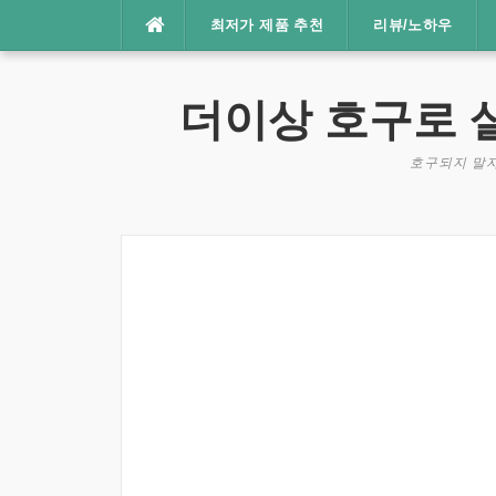
콘
최저가 제품 추천
리뷰/노하우
텐
츠
로
더이상 호구로 
바
로
호구되지 말자
가
기