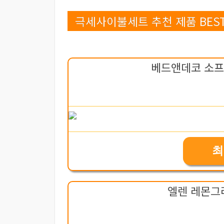
극세사이불세트 추천 제품 BEST
베드앤데코 소프
최
엘렌 레몬그