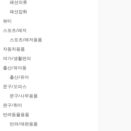
패션의류
패션잡화
뷰티
스포츠/레저
스포츠/레저용품
자동차용품
여가/생활편의
출산/유아동
출산/유아
문구/오피스
문구/사무용품
완구/취미
반려동물용품
반려/애완용품