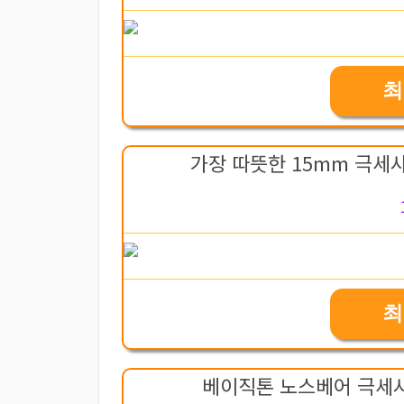
최
가장 따뜻한 15mm 극세
최
베이직톤 노스베어 극세사