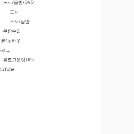
도서/음반/DVD
도서
도서/음반
쿠팡수입
리뷰/노하우
블로그
블로그운영TIPs
ouTube