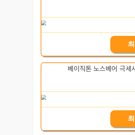
최
베이직톤 노스베어 극세사
최