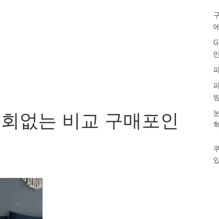
구
G
눈
회없는 비교 구매포인