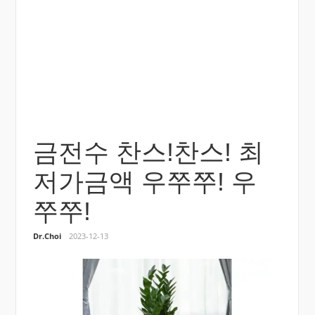
금전수 찬스!찬스! 최
저가금액 우쭈쭈! 우
쭈쭈!
Dr.Choi
2023-12-13