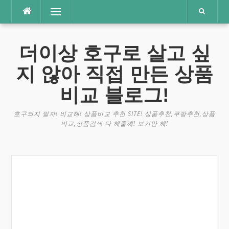
콘
메뉴
텐
츠
로
더이상 호구로 살고 싶
바
로
지 않아 직접 만든 상품
가
기
비교 블로그!
호구되지 말자! 비교해! 상품비교 추천 SITE! 상품추천,쿠팡추천,상품
비교,상품검색 다 해줄께! 보기만 해!