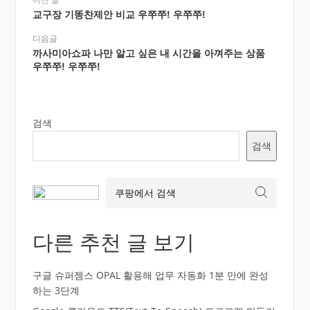
교구장 기똥찬제안 비교 우쭈쭈! 우쭈쭈!
다음글
까사미아쇼파 나만 알고 싶은 내 시간을 아껴주는 상품
우쭈쭈! 우쭈쭈!
검색
검색
다른 추천 글 보기
구글 슈퍼젬스 OPAL 활용해 업무 자동화 1분 만에 완성
하는 3단계