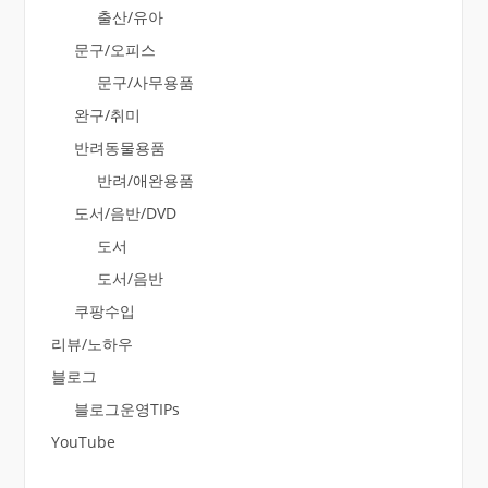
출산/유아
문구/오피스
문구/사무용품
완구/취미
반려동물용품
반려/애완용품
도서/음반/DVD
도서
도서/음반
쿠팡수입
리뷰/노하우
블로그
블로그운영TIPs
YouTube