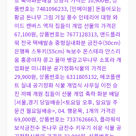
초 축하화분배달 소형의 가격은 10,900원, 상
품번호는 7481096233, [인메이블] 돈들어오는
황금 돈나무 그림 거실 풍수 인테리어 대형 와
이드 캔버스 액자 집들이 개업 선물의 가격은
67,100원, 상품번호는 7677128313, 앤드플라
워 전국 택배발송 중형실내화분 금전수(50cm)
은행목 스투키(55cm) 녹보수 몬스테라 안스리
움 홍콩야자 콩고 율마 뱅갈고무나무 소포라 개
업화분 미니화분 공기정화식물의 가격은
29,900원, 상품번호는 6311805132, 에코플랜
트 실내 공기정화 식물 개업식 사무실 이전 승
진 까페 개원 집들이 선물 개업 축하 화분 배달
[서울,경기 당일배송]<토요일 오후, 일요일 주
문건 월요일배송>, 04. 행운목, 1개의 가격은
69,000원, 상품번호는 7337626663, 플라워석
보석금전수 돈나무 금전수 키우기 쉬운 식물 공