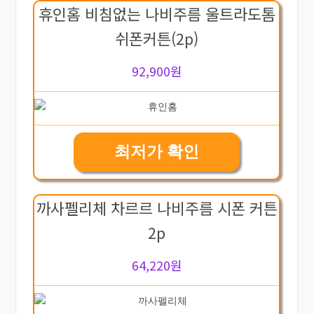
휴인홈 비침없는 나비주름 울트라도톰
쉬폰커튼(2p)
92,900원
최저가 확인
까사펠리체 차르르 나비주름 시폰 커튼
2p
64,220원