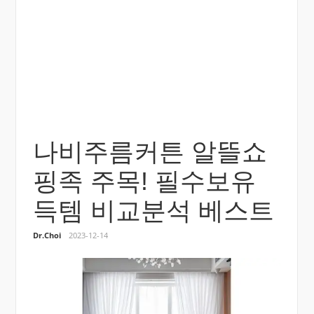
나비주름커튼 알뜰쇼
핑족 주목! 필수보유
득템 비교분석 베스트
Dr.Choi
2023-12-14