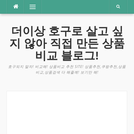
콘
메뉴
텐
츠
로
더이상 호구로 살고 싶
바
로
지 않아 직접 만든 상품
가
기
비교 블로그!
호구되지 말자! 비교해! 상품비교 추천 SITE! 상품추천,쿠팡추천,상품
비교,상품검색 다 해줄께! 보기만 해!