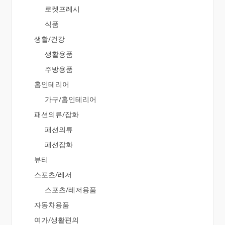
로켓프레시
식품
생활/건강
생활용품
주방용품
홈인테리어
가구/홈인테리어
패션의류/잡화
패션의류
패션잡화
뷰티
스포츠/레저
스포츠/레저용품
자동차용품
여가/생활편의