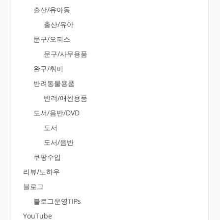
출산/유아동
출산/유아
문구/오피스
문구/사무용품
완구/취미
반려동물용품
반려/애완용품
도서/음반/DVD
도서
도서/음반
쿠팡수입
리뷰/노하우
블로그
블로그운영TIPs
YouTube