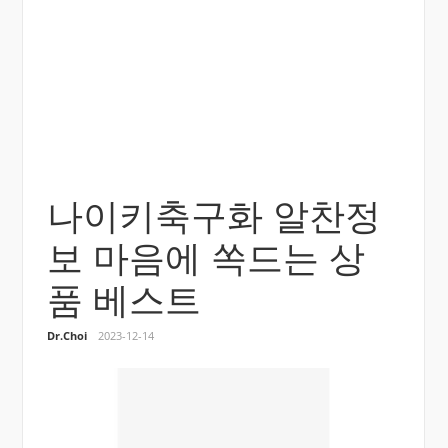
나이키축구화 알찬정
보 마음에 쏙드는 상
품 베스트
Dr.Choi
2023-12-14