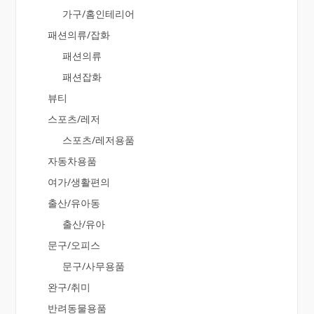
가구/홈인테리어
패션의류/잡화
패션의류
패션잡화
뷰티
스포츠/레저
스포츠/레저용품
자동차용품
여가/생활편의
출산/유아동
출산/유아
문구/오피스
문구/사무용품
완구/취미
반려동물용품