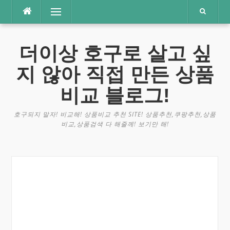
콘
메뉴
텐
츠
로
더이상 호구로 살고 싶
바
로
지 않아 직접 만든 상품
가
기
비교 블로그!
호구되지 말자! 비교해! 상품비교 추천 SITE! 상품추천,쿠팡추천,상품
비교,상품검색 다 해줄께! 보기만 해!