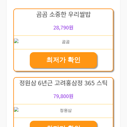
곰곰 소중한 우리쌀밥
28,790원
최저가 확인
정원삼 6년근 고려홍삼정 365 스틱
79,800원