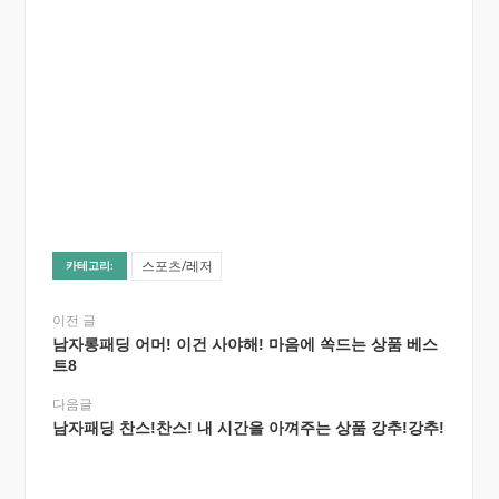
스포츠/레저
카테고리:
이전 글
남자롱패딩 어머! 이건 사야해! 마음에 쏙드는 상품 베스
트8
다음글
남자패딩 찬스!찬스! 내 시간을 아껴주는 상품 강추!강추!