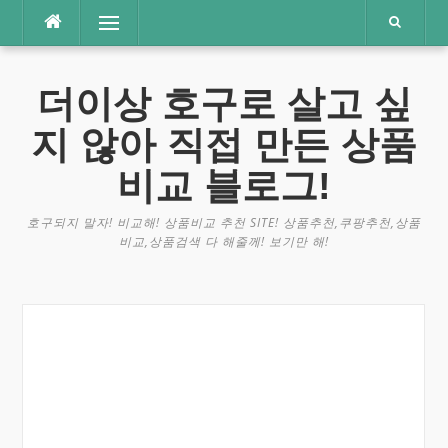
콘
메뉴
텐
츠
로
더이상 호구로 살고 싶
바
로
지 않아 직접 만든 상품
가
기
비교 블로그!
호구되지 말자! 비교해! 상품비교 추천 SITE! 상품추천,쿠팡추천,상품
비교,상품검색 다 해줄께! 보기만 해!