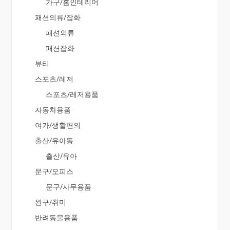
가구/홈인테리어
패션의류/잡화
패션의류
패션잡화
뷰티
스포츠/레저
스포츠/레저용품
자동차용품
여가/생활편의
출산/유아동
출산/유아
문구/오피스
문구/사무용품
완구/취미
반려동물용품