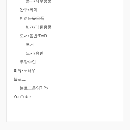
문구/사무용품
완구/취미
반려동물용품
반려/애완용품
도서/음반/DVD
도서
도서/음반
쿠팡수입
리뷰/노하우
블로그
블로그운영TIPs
YouTube