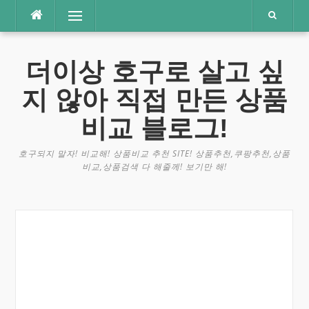
콘
메뉴
텐
츠
로
더이상 호구로 살고 싶
바
로
지 않아 직접 만든 상품
가
기
비교 블로그!
호구되지 말자! 비교해! 상품비교 추천 SITE! 상품추천,쿠팡추천,상품
비교,상품검색 다 해줄께! 보기만 해!