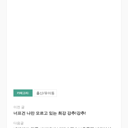
출산/유아동
카테고리:
이전 글
너프건 나만 모르고 있는 최강 강추!강추!
다음글