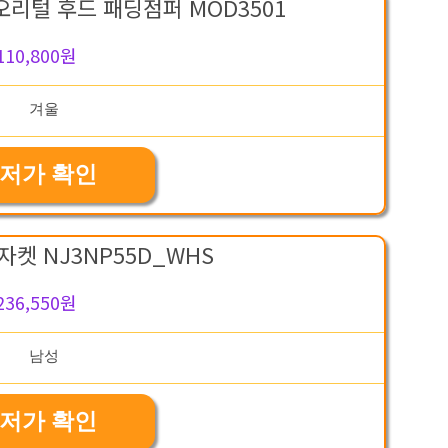
오리털 후드 패딩점퍼 MOD3501
110,800원
저가 확인
자켓 NJ3NP55D_WHS
236,550원
저가 확인