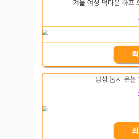
겨울 여성 덕다운 하프 
최
남성 눕시 온볼 
최