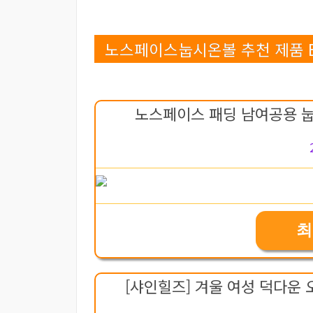
노스페이스눕시온볼 추천 제품 BE
노스페이스 패딩 남여공용 눕시 
최
[샤인힐즈] 겨울 여성 덕다운 