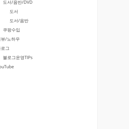
도서/음반/DVD
도서
도서/음반
쿠팡수입
리뷰/노하우
블로그
블로그운영TIPs
ouTube