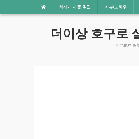
콘
최저가 제품 추천
리뷰/노하우
텐
츠
로
더이상 호구로 
바
로
호구되지 말자
가
기