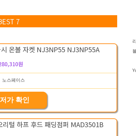
ST 7
온볼 자켓 NJ3NP55 NJ3NP55A
280,310원
Y
저가 확인
오리털 하프 후드 패딩점퍼 MAD3501B