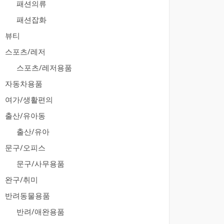
패션의류
패션잡화
뷰티
스포츠/레저
스포츠/레저용품
자동차용품
여가/생활편의
출산/유아동
출산/유아
문구/오피스
문구/사무용품
완구/취미
반려동물용품
반려/애완용품