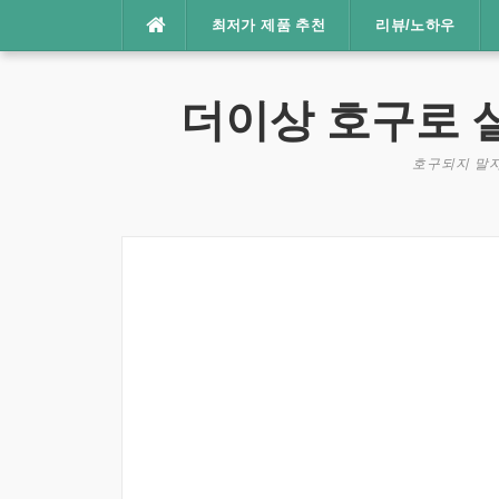
콘
최저가 제품 추천
리뷰/노하우
텐
츠
로
더이상 호구로 
바
로
호구되지 말자
가
기