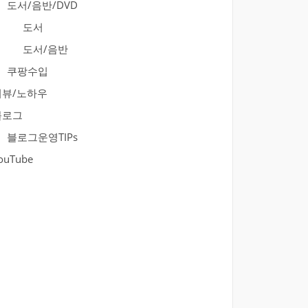
도서/음반/DVD
도서
도서/음반
쿠팡수입
리뷰/노하우
블로그
블로그운영TIPs
ouTube