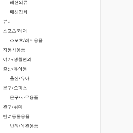
패션의류
패션잡화
뷰티
스포츠/레저
스포츠/레저용품
자동차용품
여가/생활편의
출산/유아동
출산/유아
문구/오피스
문구/사무용품
완구/취미
반려동물용품
반려/애완용품