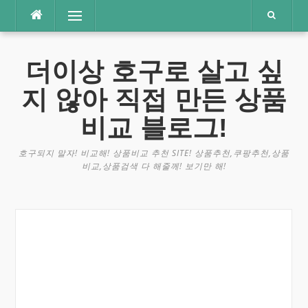
콘
메뉴
텐
츠
로
더이상 호구로 살고 싶
바
로
지 않아 직접 만든 상품
가
기
비교 블로그!
호구되지 말자! 비교해! 상품비교 추천 SITE! 상품추천,쿠팡추천,상품
비교,상품검색 다 해줄께! 보기만 해!