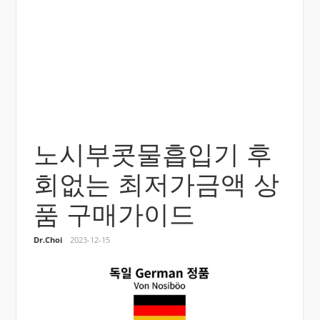
노시부콧물흡입기 후
회없는 최저가금액 상
품 구매가이드
Dr.Choi
2023-12-15