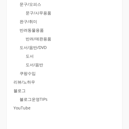
문구/오피스
문구/사무용품
완구/취미
반려동물용품
반려/애완용품
도서/음반/DVD
도서
도서/음반
쿠팡수입
리뷰/노하우
블로그
블로그운영TIPs
YouTube