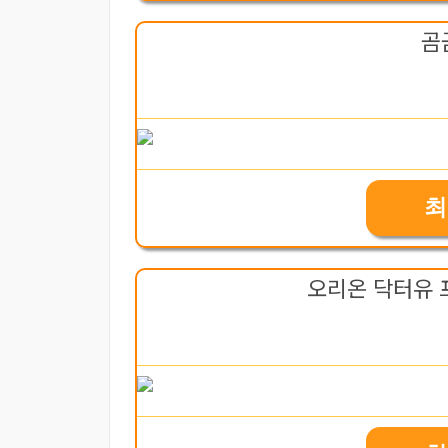
곰
최
오리온 닥터유 