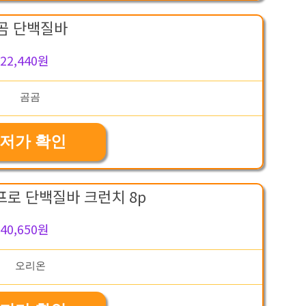
곰 단백질바
22,440원
저가 확인
프로 단백질바 크런치 8p
40,650원