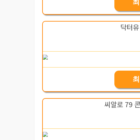
최
닥터유
최
씨알로 79 콘