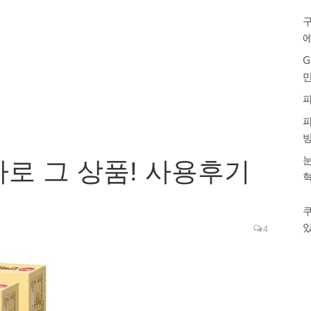
구
G
눈
로 그 상품! 사용후기
4