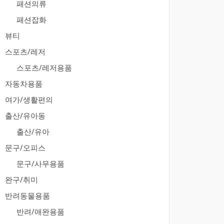
패션의류
패션잡화
뷰티
스포츠/레저
스포츠/레저용품
자동차용품
여가/생활편의
출산/유아동
출산/유아
문구/오피스
문구/사무용품
완구/취미
반려동물용품
반려/애완용품