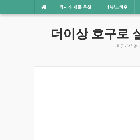
콘
최저가 제품 추천
리뷰/노하우
텐
츠
로
더이상 호구로 
바
로
호구되지 말자
가
기