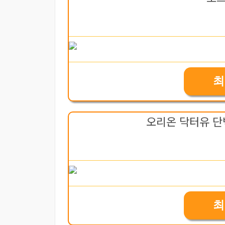
최
오리온 닥터유 단
최