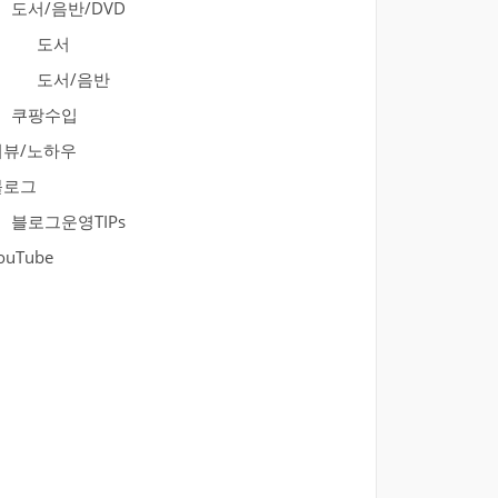
도서/음반/DVD
도서
도서/음반
쿠팡수입
리뷰/노하우
블로그
블로그운영TIPs
ouTube