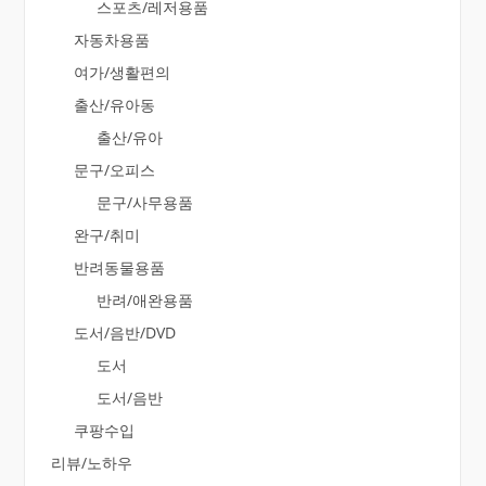
스포츠/레저용품
자동차용품
여가/생활편의
출산/유아동
출산/유아
문구/오피스
문구/사무용품
완구/취미
반려동물용품
반려/애완용품
도서/음반/DVD
도서
도서/음반
쿠팡수입
리뷰/노하우