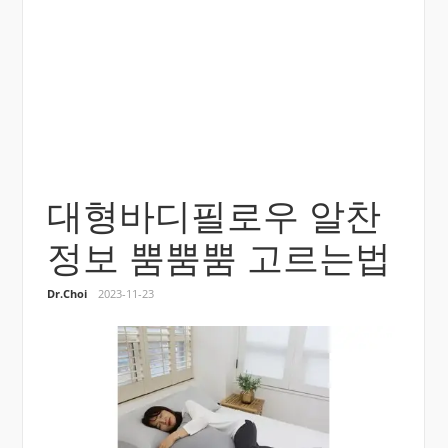
대형바디필로우 알찬
정보 뿜뿜뿜 고르는법
Dr.Choi
2023-11-23