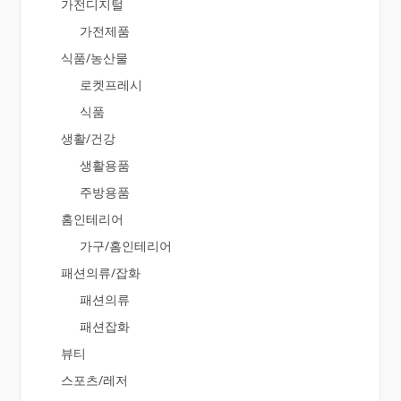
가전디지털
가전제품
식품/농산물
로켓프레시
식품
생활/건강
생활용품
주방용품
홈인테리어
가구/홈인테리어
패션의류/잡화
패션의류
패션잡화
뷰티
스포츠/레저