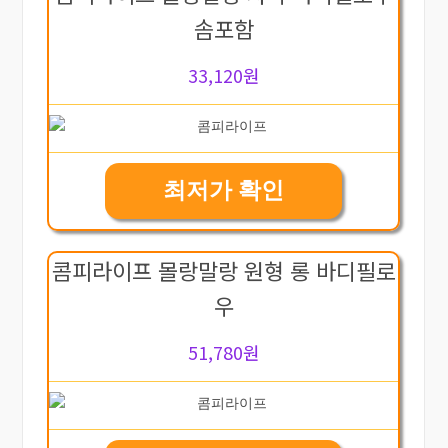
솜포함
33,120원
최저가 확인
콤피라이프 몰랑말랑 원형 롱 바디필로
우
51,780원