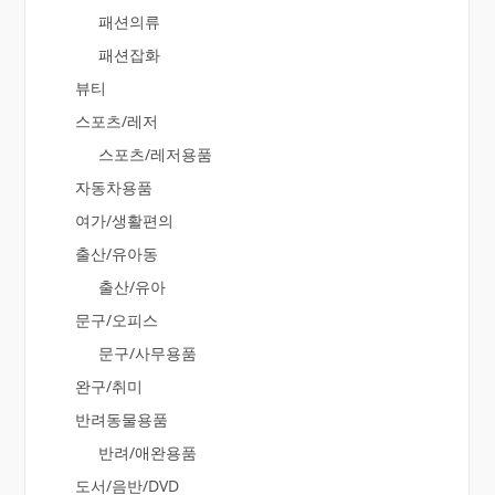
패션의류
패션잡화
뷰티
스포츠/레저
스포츠/레저용품
자동차용품
여가/생활편의
출산/유아동
출산/유아
문구/오피스
문구/사무용품
완구/취미
반려동물용품
반려/애완용품
도서/음반/DVD