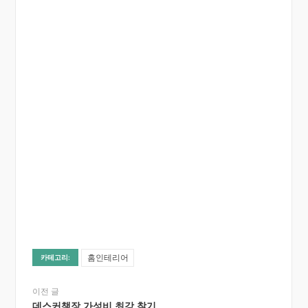
홈인테리어
카테고리:
이전 글
데스커책장 가성비 최강 찾기