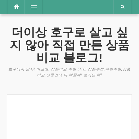
콘
메뉴
텐
츠
로
더이상 호구로 살고 싶
바
로
지 않아 직접 만든 상품
가
기
비교 블로그!
호구되지 말자! 비교해! 상품비교 추천 SITE! 상품추천,쿠팡추천,상품
비교,상품검색 다 해줄께! 보기만 해!