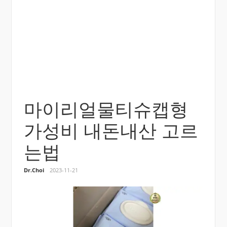
마이리얼물티슈캡형
가성비 내돈내산 고르
는법
Dr.Choi
2023-11-21