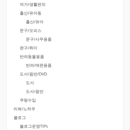
여가/생활편의
출산/유아동
출산/유아
문구/오피스
문구/사무용품
완구/취미
반려동물용품
반려/애완용품
도서/음반/DVD
도서
도서/음반
쿠팡수입
리뷰/노하우
블로그
블로그운영TIPs