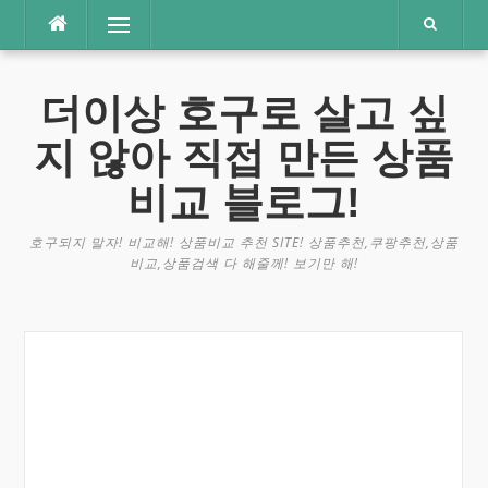
콘
메뉴
텐
츠
로
더이상 호구로 살고 싶
바
로
지 않아 직접 만든 상품
가
기
비교 블로그!
호구되지 말자! 비교해! 상품비교 추천 SITE! 상품추천,쿠팡추천,상품
비교,상품검색 다 해줄께! 보기만 해!