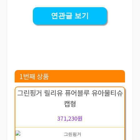
연관글 보기
1번째 상품
그린핑거 릴리유 퓨어블루 유아물티슈
캡형
371,230원