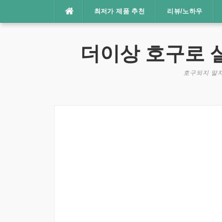
콘
최저가 제품 추천
리뷰/노하우
텐
츠
로
더이상 호구로 
바
로
호구되지 말자
가
기