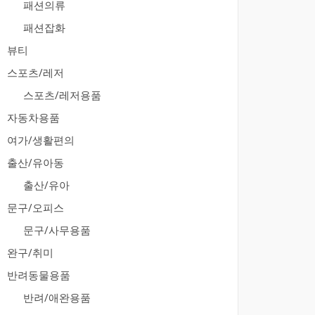
패션의류
패션잡화
뷰티
스포츠/레저
스포츠/레저용품
자동차용품
여가/생활편의
출산/유아동
출산/유아
문구/오피스
문구/사무용품
완구/취미
반려동물용품
반려/애완용품