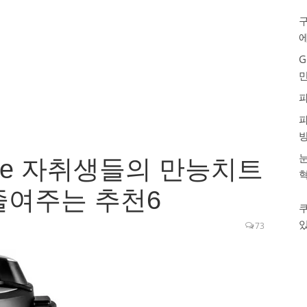
구
G
눈
oke 자취생들의 만능치트
줄여주는 추천6
73