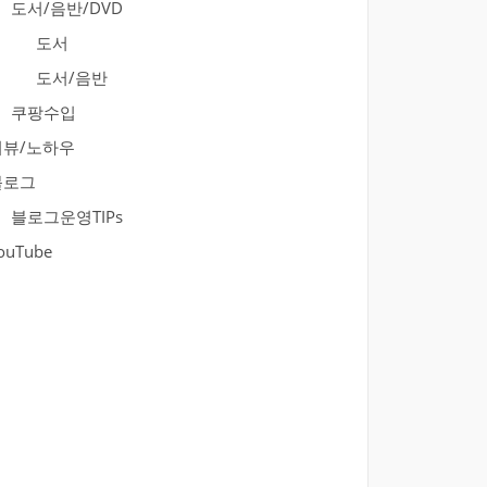
도서/음반/DVD
도서
도서/음반
쿠팡수입
리뷰/노하우
블로그
블로그운영TIPs
ouTube