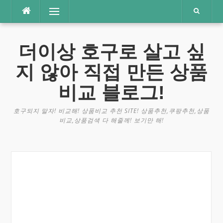
콘
메뉴
텐
츠
로
더이상 호구로 살고 싶
바
로
지 않아 직접 만든 상품
가
기
비교 블로그!
호구되지 말자! 비교해! 상품비교 추천 SITE! 상품추천,쿠팡추천,상품
비교,상품검색 다 해줄께! 보기만 해!