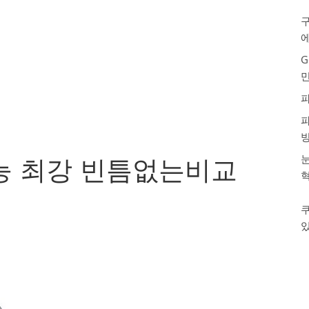
구
G
눈
 성능 최강 빈틈없는비교