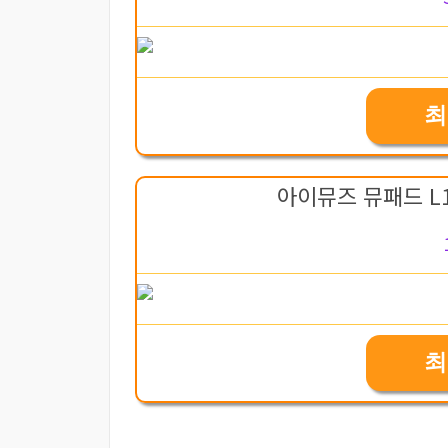
최
아이뮤즈 뮤패드 L1
최