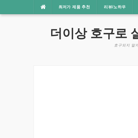
콘
최저가 제품 추천
리뷰/노하우
텐
츠
로
더이상 호구로 
바
로
호구되지 말자
가
기