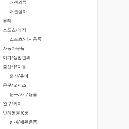
패션의류
패션잡화
뷰티
스포츠/레저
스포츠/레저용품
자동차용품
여가/생활편의
출산/유아동
출산/유아
문구/오피스
문구/사무용품
완구/취미
반려동물용품
반려/애완용품