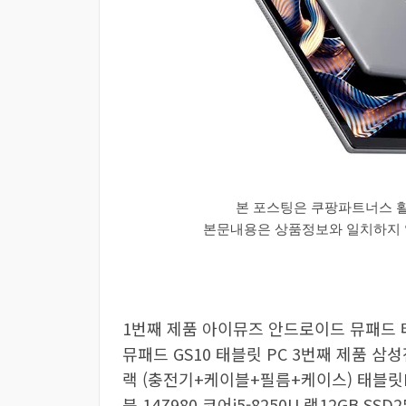
본 포스팅은 쿠팡파트너스 
본문내용은 상품정보와 일치하지 않
1번째 제품 아이뮤즈 안드로이드 뮤패드 태
뮤패드 GS10 태블릿 PC 3번째 제품 삼성전자 
랙 (충전기+케이블+필름+케이스) 태블릿PC
북 14Z980 코어i5-8250U 램12GB SSD25