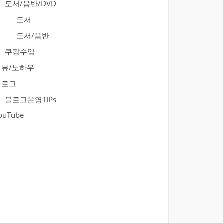
도서/음반/DVD
도서
도서/음반
쿠팡수입
리뷰/노하우
블로그
블로그운영TIPs
ouTube