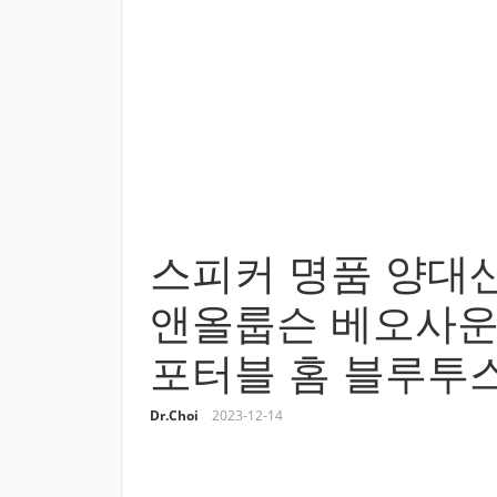
스피커 명품 양대산
앤올룹슨 베오사운드 
포터블 홈 블루투
Dr.Choi
2023-12-14