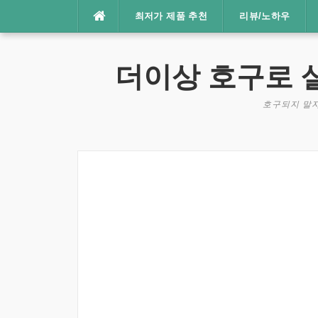
콘
최저가 제품 추천
리뷰/노하우
텐
츠
로
더이상 호구로 
바
로
호구되지 말자
가
기