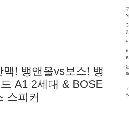
구
G
눈
맥! 뱅앤올vs보스! 뱅
A1 2세대 & BOSE
스 스피커