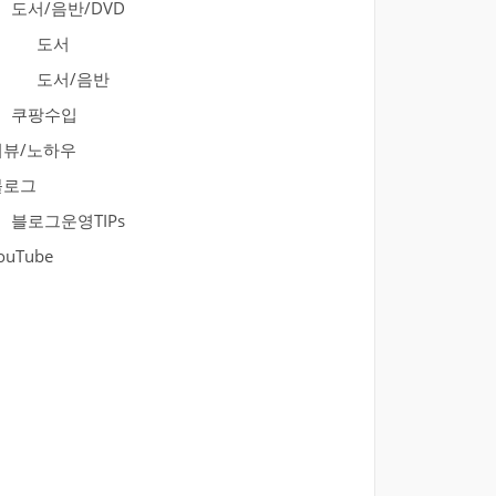
도서/음반/DVD
도서
도서/음반
쿠팡수입
리뷰/노하우
블로그
블로그운영TIPs
ouTube