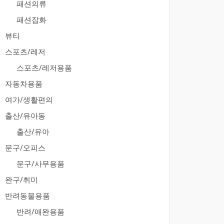
패션의류
패션잡화
뷰티
스포츠/레저
스포츠/레저용품
자동차용품
여가/생활편의
출산/유아동
출산/유아
문구/오피스
문구/사무용품
완구/취미
반려동물용품
반려/애완용품