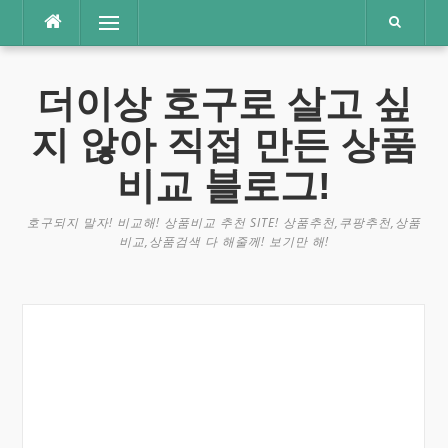
콘
메뉴
텐
츠
로
더이상 호구로 살고 싶
바
로
지 않아 직접 만든 상품
가
기
비교 블로그!
호구되지 말자! 비교해! 상품비교 추천 SITE! 상품추천,쿠팡추천,상품
비교,상품검색 다 해줄께! 보기만 해!