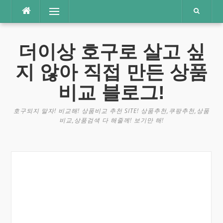
콘
메뉴
텐
츠
로
더이상 호구로 살고 싶
바
로
지 않아 직접 만든 상품
가
기
비교 블로그!
호구되지 말자! 비교해! 상품비교 추천 SITE! 상품추천,쿠팡추천,상품
비교,상품검색 다 해줄께! 보기만 해!