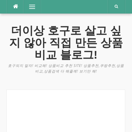
콘
메뉴
텐
츠
로
더이상 호구로 살고 싶
바
로
지 않아 직접 만든 상품
가
기
비교 블로그!
호구되지 말자! 비교해! 상품비교 추천 SITE! 상품추천,쿠팡추천,상품
비교,상품검색 다 해줄께! 보기만 해!