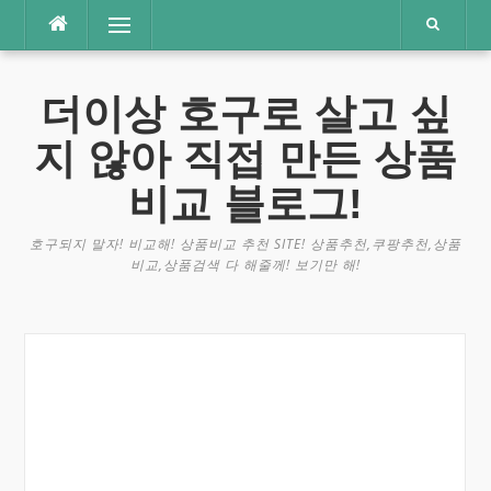
콘
메뉴
텐
츠
로
더이상 호구로 살고 싶
바
로
지 않아 직접 만든 상품
가
기
비교 블로그!
호구되지 말자! 비교해! 상품비교 추천 SITE! 상품추천,쿠팡추천,상품
비교,상품검색 다 해줄께! 보기만 해!