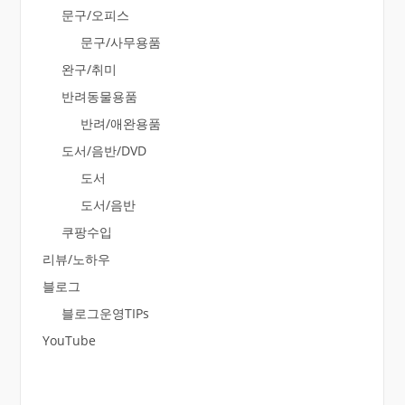
문구/오피스
문구/사무용품
완구/취미
반려동물용품
반려/애완용품
도서/음반/DVD
도서
도서/음반
쿠팡수입
리뷰/노하우
블로그
블로그운영TIPs
YouTube