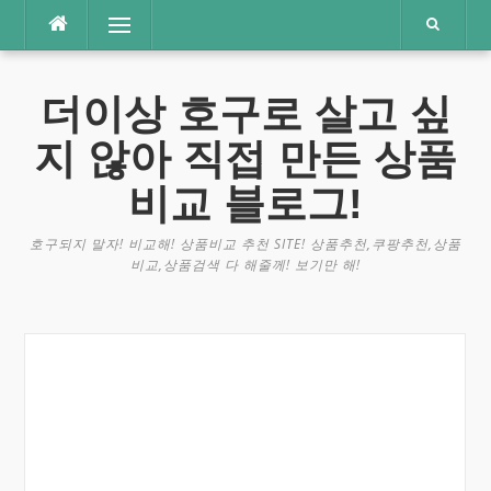
콘
메뉴
텐
츠
로
더이상 호구로 살고 싶
바
로
지 않아 직접 만든 상품
가
기
비교 블로그!
호구되지 말자! 비교해! 상품비교 추천 SITE! 상품추천,쿠팡추천,상품
비교,상품검색 다 해줄께! 보기만 해!