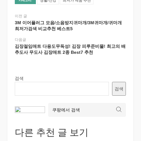
생활/건강
최저가 제품 추천
카테고리:
이전 글
3M 이어플러그 모음/소음방지귀마개/3M귀마개/귀마개
최저가검색 비교추천 베스트5
다음글
김장절임매트 다용도무독성! 김장 피루준비물! 최고의 배
추도사 무도사 김장매트 2종 Best7 추천
검색
검색
다른 추천 글 보기