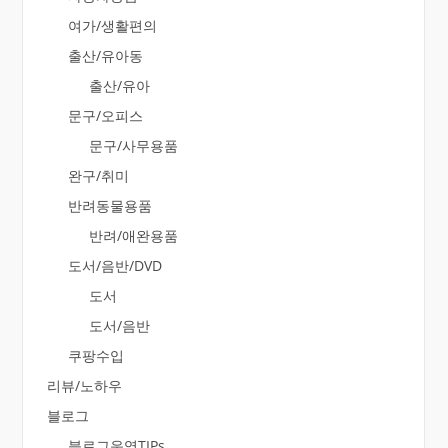
여가/생활편의
출산/유아동
출산/유아
문구/오피스
문구/사무용품
완구/취미
반려동물용품
반려/애완용품
도서/음반/DVD
도서
도서/음반
쿠팡수입
리뷰/노하우
블로그
블로그운영TIPs