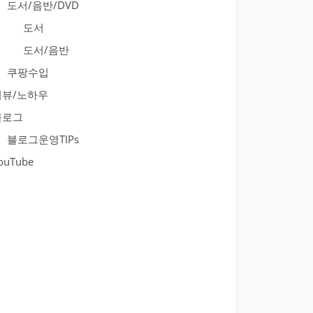
도서/음반/DVD
도서
도서/음반
쿠팡수입
리뷰/노하우
블로그
블로그운영TIPs
ouTube