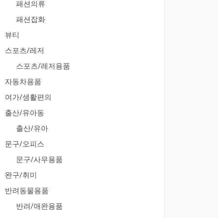
패션의류
패션잡화
뷰티
스포츠/레저
스포츠/레저용품
자동차용품
여가/생활편의
출산/유아동
출산/유아
문구/오피스
문구/사무용품
완구/취미
반려동물용품
반려/애완용품