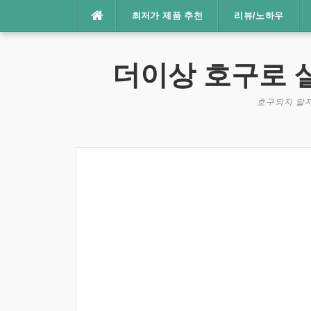
콘
최저가 제품 추천
리뷰/노하우
텐
츠
로
더이상 호구로 
바
로
호구되지 말자
가
기