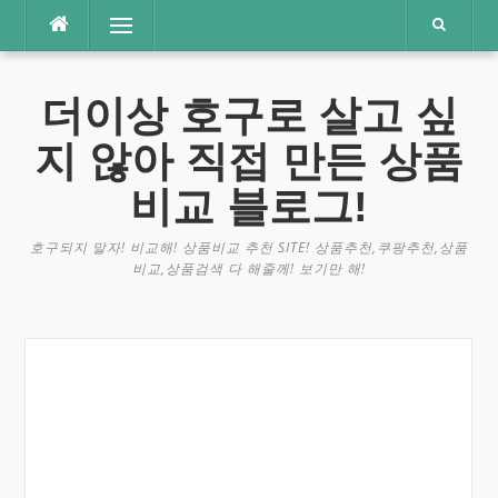
콘
메뉴
텐
츠
로
더이상 호구로 살고 싶
바
로
지 않아 직접 만든 상품
가
기
비교 블로그!
호구되지 말자! 비교해! 상품비교 추천 SITE! 상품추천,쿠팡추천,상품
비교,상품검색 다 해줄께! 보기만 해!