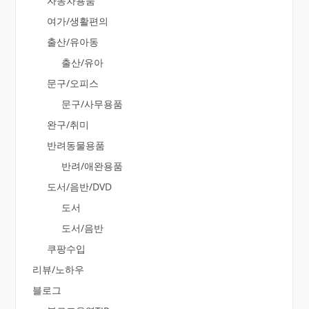
자동차용품
여가/생활편의
출산/유아동
출산/유아
문구/오피스
문구/사무용품
완구/취미
반려동물용품
반려/애완용품
도서/음반/DVD
도서
도서/음반
쿠팡수입
리뷰/노하우
블로그