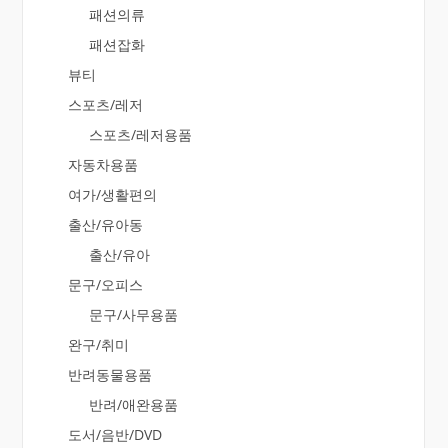
패션의류
패션잡화
뷰티
스포츠/레저
스포츠/레저용품
자동차용품
여가/생활편의
출산/유아동
출산/유아
문구/오피스
문구/사무용품
완구/취미
반려동물용품
반려/애완용품
도서/음반/DVD