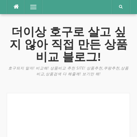
콘
메뉴
텐
츠
로
더이상 호구로 살고 싶
바
로
지 않아 직접 만든 상품
가
기
비교 블로그!
호구되지 말자! 비교해! 상품비교 추천 SITE! 상품추천,쿠팡추천,상품
비교,상품검색 다 해줄께! 보기만 해!