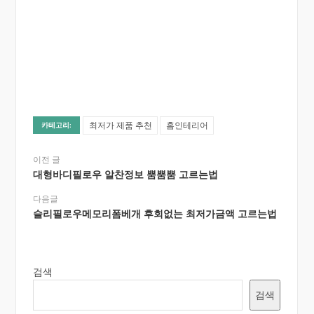
최저가 제품 추천
홈인테리어
카테고리:
이전 글
대형바디필로우 알찬정보 뿜뿜뿜 고르는법
다음글
슬리필로우메모리폼베개 후회없는 최저가금액 고르는법
검색
검색