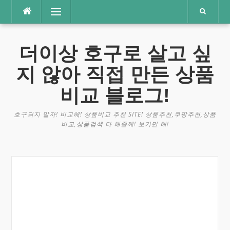
콘
메뉴
텐
츠
로
더이상 호구로 살고 싶
바
로
지 않아 직접 만든 상품
가
기
비교 블로그!
호구되지 말자! 비교해! 상품비교 추천 SITE! 상품추천,쿠팡추천,상품
비교,상품검색 다 해줄께! 보기만 해!