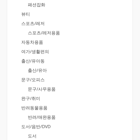
패션잡화
뷰티
스포츠/레저
스포츠/레저용품
자동차용품
여가/생활편의
출산/유아동
출산/유아
문구/오피스
문구/사무용품
완구/취미
반려동물용품
반려/애완용품
도서/음반/DVD
도서