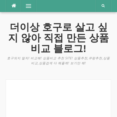
콘
메뉴
텐
츠
로
더이상 호구로 살고 싶
바
로
지 않아 직접 만든 상품
가
기
비교 블로그!
호구되지 말자! 비교해! 상품비교 추천 SITE! 상품추천,쿠팡추천,상품
비교,상품검색 다 해줄께! 보기만 해!