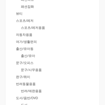
패션잡화
뷰티
스포츠/레저
스포츠/레저용품
자동차용품
여가/생활편의
출산/유아동
출산/유아
문구/오피스
문구/사무용품
완구/취미
반려동물용품
반려/애완용품
도서/음반/DVD
도서