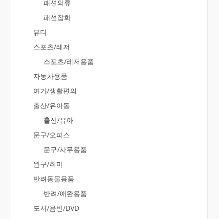
패션의류
패션잡화
뷰티
스포츠/레저
스포츠/레저용품
자동차용품
여가/생활편의
출산/유아동
출산/유아
문구/오피스
문구/사무용품
완구/취미
반려동물용품
반려/애완용품
도서/음반/DVD