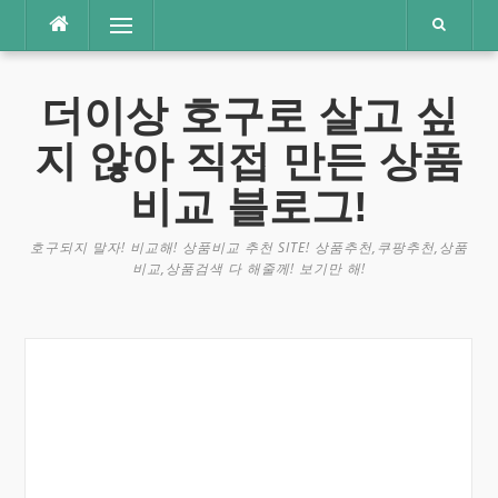
콘
메뉴
텐
츠
로
더이상 호구로 살고 싶
바
로
지 않아 직접 만든 상품
가
기
비교 블로그!
호구되지 말자! 비교해! 상품비교 추천 SITE! 상품추천,쿠팡추천,상품
비교,상품검색 다 해줄께! 보기만 해!