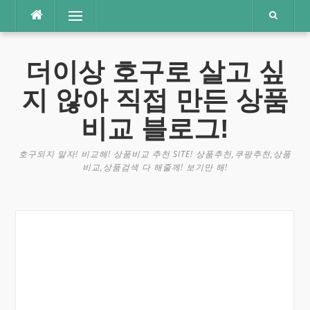
콘
메뉴
텐
츠
로
더이상 호구로 살고 싶
바
로
지 않아 직접 만든 상품
가
기
비교 블로그!
호구되지 말자! 비교해! 상품비교 추천 SITE! 상품추천,쿠팡추천,상품
비교,상품검색 다 해줄께! 보기만 해!