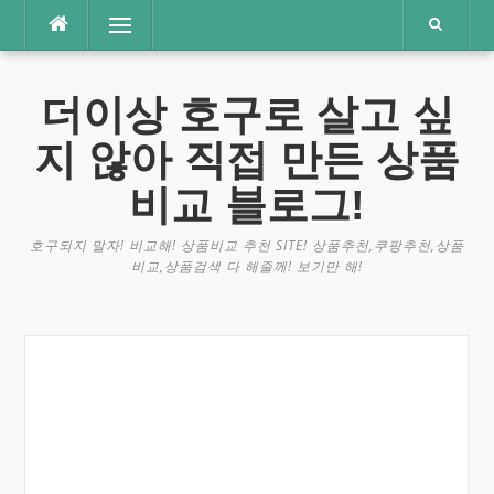
콘
메뉴
텐
츠
로
더이상 호구로 살고 싶
바
로
지 않아 직접 만든 상품
가
기
비교 블로그!
호구되지 말자! 비교해! 상품비교 추천 SITE! 상품추천,쿠팡추천,상품
비교,상품검색 다 해줄께! 보기만 해!