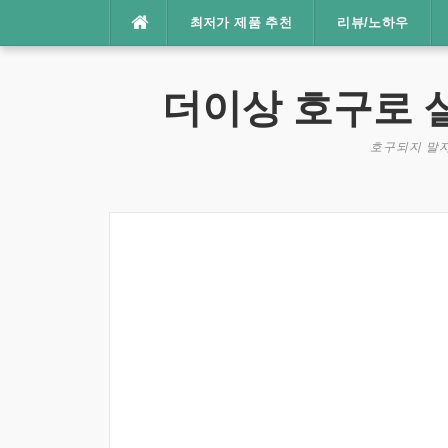
콘
최저가 제품 추천
리뷰/노하우
텐
츠
로
더이상 호구로 
바
로
호구되지 말자
가
기