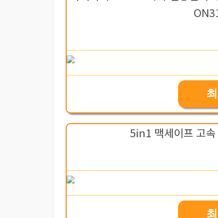
ON31
최
5in1 맥세이프 고
최