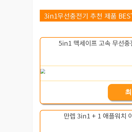
3in1무선충전기 추천 제품 BEST
5in1 맥세이프 고속 무선충
최
만렙 3in1 + 1 애플워