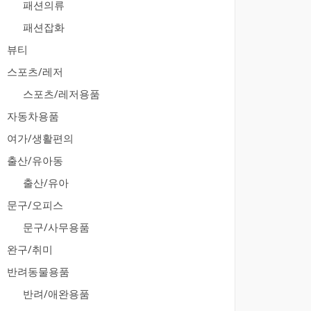
패션의류
패션잡화
뷰티
스포츠/레저
스포츠/레저용품
자동차용품
여가/생활편의
출산/유아동
출산/유아
문구/오피스
문구/사무용품
완구/취미
반려동물용품
반려/애완용품