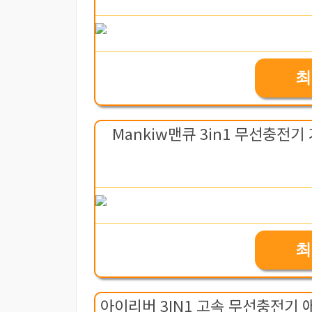
최
Mankiw맨큐 3in1 무선충전
최
아이리버 3IN1 고속 무선충전기 