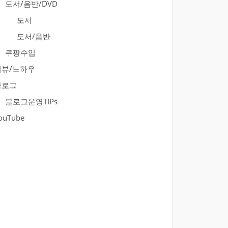
도서/음반/DVD
도서
도서/음반
쿠팡수입
리뷰/노하우
블로그
블로그운영TIPs
ouTube